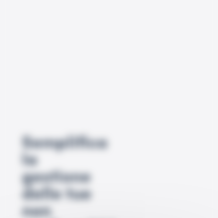
Semplifica
la
gestione
delle tue
non