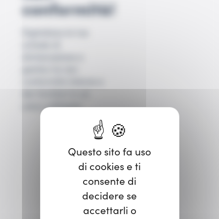
conformità!
Digitalizza le tue
schede di
dichiarazione e
gestisci le non
conformità interne e
dei fornitori in un
unico software.
Questo sito fa uso
di cookies e ti
consente di
decidere se
accettarli o