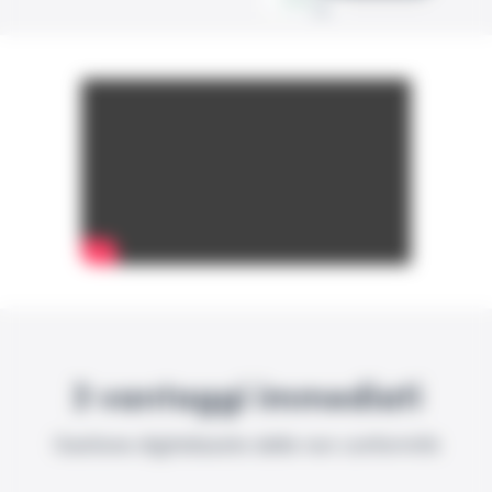
3 vantaggi immediati
Gestione digitalizzata delle non conformità