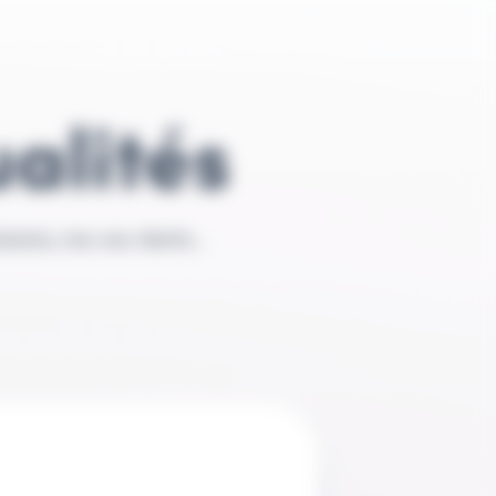
alités
ions, nos cas clients...