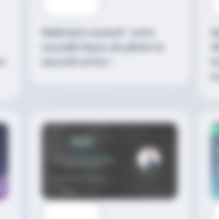
Webinaire exclusif : votre
S
nouvelle façon de piloter la
20
on
sécurité arrive !
i
i