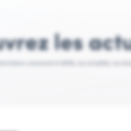
vrez les actu
formations concernant le QHSE, nos actualités, nos émiss