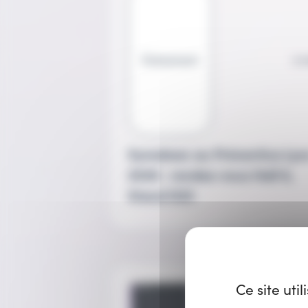
Évènement
2 
Symalean au Préventica Lyo
2026 : rendez-vous Hall 6,
Stand D25
Ce site uti