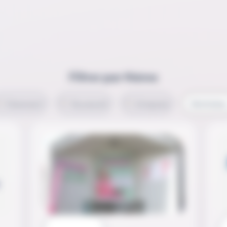
Filtrer par thème
Évènement
Nouveauté
Entreprise
Réinitialise