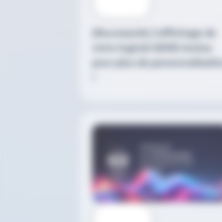
[Nouveauté] L'affichage de
votre logiciel QHSE évolue
pour plus de personnalisati
!