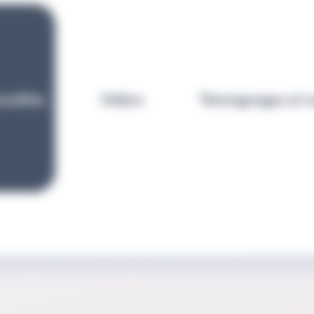
tualités
Vidéos
Témoignages et ca