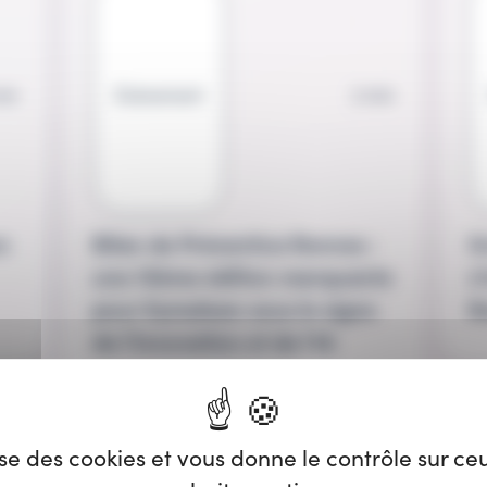
min
Évènement
2 min
n
Bilan de Préventica Rennes :
G
une 10ème édition marquante
s
pour Symalean sous le signe
R
de l’Innovation et de l’IA
lise des cookies et vous donne le contrôle sur c