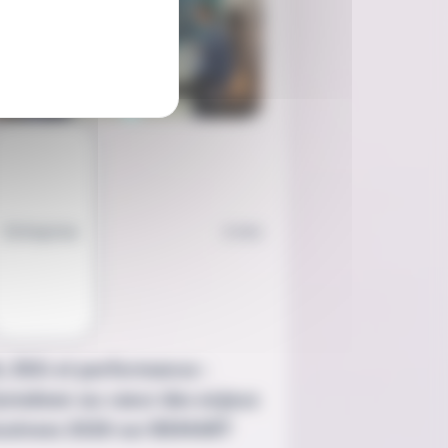
Entreprise
2 min
A, ESG et performance :
ymalean au cœur des enjeux
usiness 2026 sur BSMART