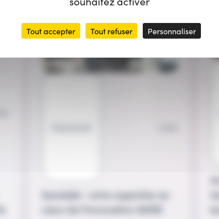
souhaitez activer
Tout accepter
Tout refuser
Personnaliser
min
Évènement
3 min
I
Symalab : votre expertise au
S
cœur de l'innovation QHSE
ts
b