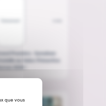
Évènement
2 min
rand Première : Symalean
'installe au Salon Préventica
ennes 2026 !
eux que vous