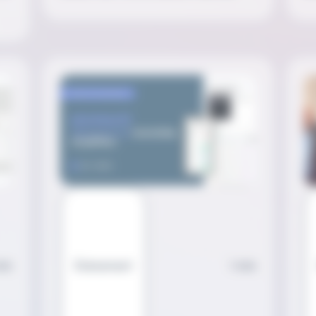
min
Évènement
1 min