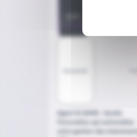
Nouveauté
5 
Agent IA QHSE : SymAi,
l'innovation qui automatise
votre gestion des événemen