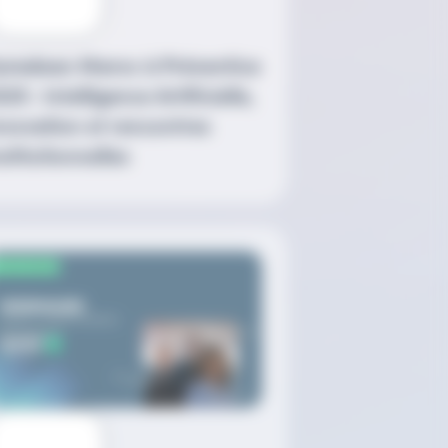
ymalean Maroc à Préventica
25 : Intelligence Artificielle,
nnovation et rencontres
nstitutionnelles