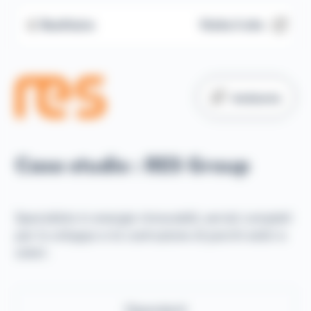
Restituire
Visita il sito
Ambiente
Caso studio : RES Group
Specialista in energie rinnovabili, servizi completi
per lo sviluppo e la costruzione di parchi eolici e
solari.
Dipendenti