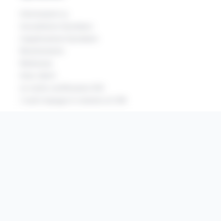
Informazioni su
L'ecosistema Symalean
L'applicazione Symalean
Reclutamento
Referenze
Area clienti
Le nostre certificazioni ISO
I nostri impegni in materia di CSR
Scarica la nostra app!