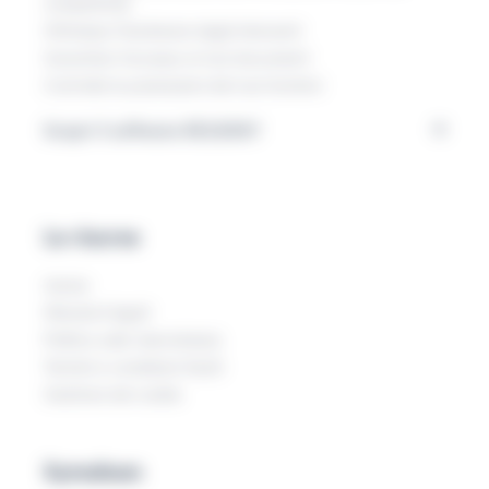
competenze
Ottimizza l'hardware degli interventi
Garantisci l'accesso ai tuoi documenti
Controlla le prestazioni dei tuoi fornitori
Scopri il software REGENSY
Le risorse
risorse
Menzioni legali
Politica sulla riservatezza
Termini e condizioni SaaS
Gestione dei cookie
Symalean