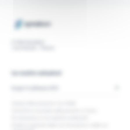
© 2024 Symalean
| Les Achards - Francia
Le nostre soluzioni
Scopri il software DYO
Gestisci efficacemente il tuo QHSE
Garantire la sicurezza delle persone a Carico
Fai attenzione ai tuoi obiettivi ambientali
Facilita la gestione della tua formazione e delle tue