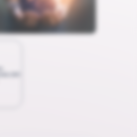
ne
tale (ISO