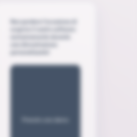
Non perdere l'occasione di
scoprire il nostro software
esclusivamente durante
una dimostrazione
personalizzata!
Prenoto una demo