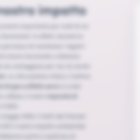
 nostro impatto
umento importante per molti di noi
illuminante. In effetti, durante la
 ha permesso di mantenere i legami
rio lavoro lavorando a distanza.
le sia vantaggiosa per noi, ha anche
te
. Le cifre parlano chiaro, il settore
ni di gas a effetto serra
su scala
utilizzo, il nostro
impronta di
il 2050.
e maggio 2020, il 41,6% dei francesi
l 30% il nostro impatto ambientale
 telelavoro porta a qualcosa di