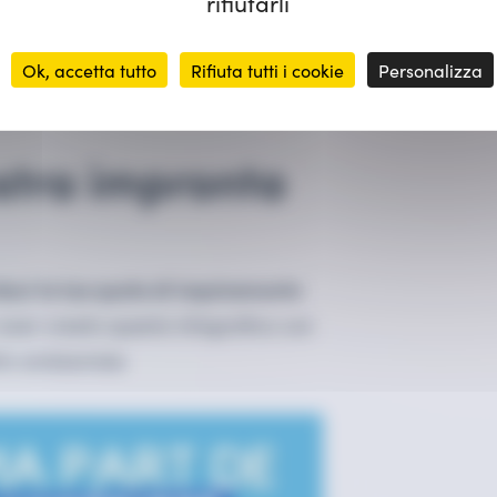
rifiutarli
Ok, accetta tutto
Rifiuta tutti i cookie
Personalizza
o della tecnologia digitale — ADEME
ostra impronta
iduci la tua quota di inquinamento
 aver creato questa infografica con
tto ambientale.