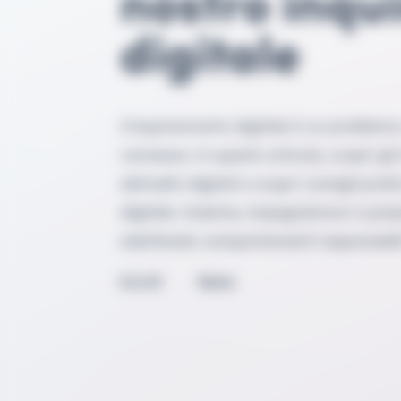
digitale
L'inquinamento digitale è un problema
connessa. In questo articolo, scopri gli
abitudini digitali e scopri consigli prat
digitale. Insieme, impegniamoci a pres
adottando comportamenti responsabili
5.2.21
5min