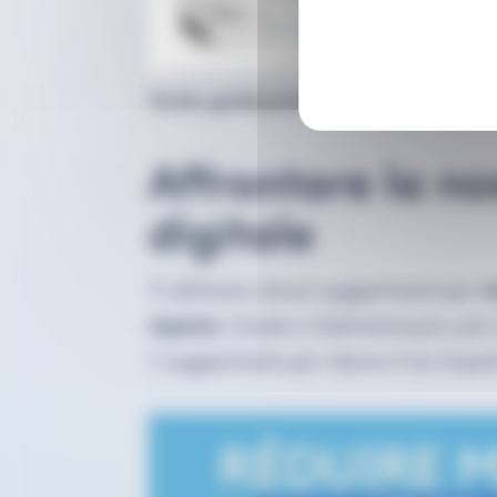
Fonte: guida pratica al volto nascost
Affrontare la n
digitale
Ti offriremo alcuni suggerimenti per
r
digitale
. Grazie a
Optimisme.pro
, per
7 suggerimenti per ridurre il tuo impa