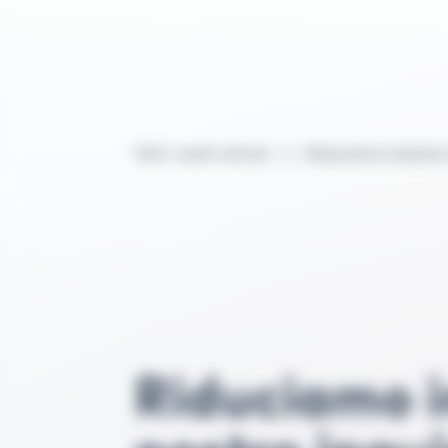
Tutti i nostri articoli
Riduciamo insieme i
Riduciamo i
nostro inq