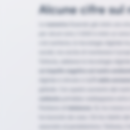
Alcune cifre sul
La
numerico
Essendo già stato uno str
per alcuni anni, il 2020 è stato un anno 
crisi sanitaria, la tecnologia digitale
sociali, ma anche di mantenere il prop
Tuttavia, sebbene la tecnologia digita
un impatto negativo sul nostro ambien
digitale è stimato in
3,7% delle emissio
globale. Con questo aumento del nostro 
carbonio
potrebbe raddoppiare entro 
Parliamo di
telelavoro
. Sì, tra marzo 
ha lavorato da casa. Ciò ha ridotto de
associato al pendolarismo. Tuttavia, il