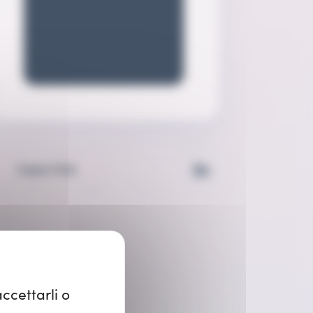
Copia il link
ccettarli o