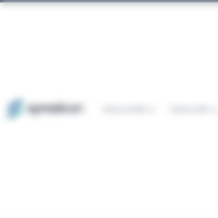
Pannello di gestione dei cookies
Software QHSE
Software ESG