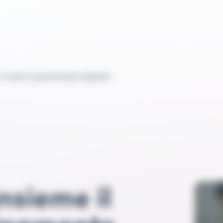
l nostro inquinamento digitale
nsieme il
uinamento