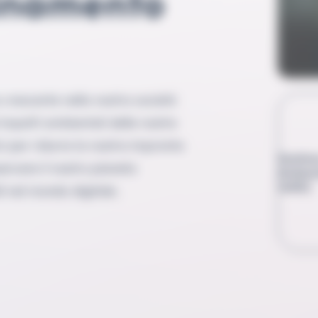
 crescente nella nostra società
 impatti ambientali delle nostre
ici per ridurre la nostra impronta
Gestio
ervare il nostro pianeta
Ambien
14001)
 nel mondo digitale.