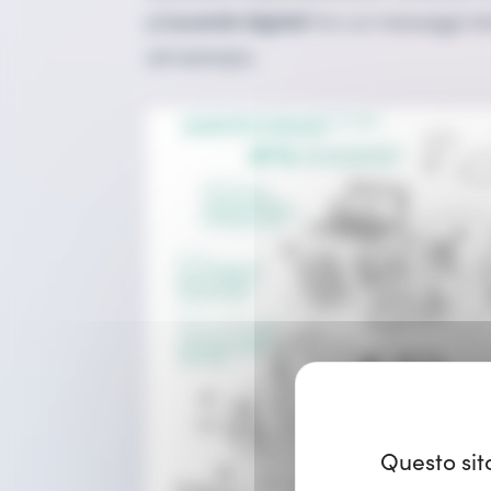
più
scambi digitali
tra cui messaggi is
ad esempio.
Questo sit