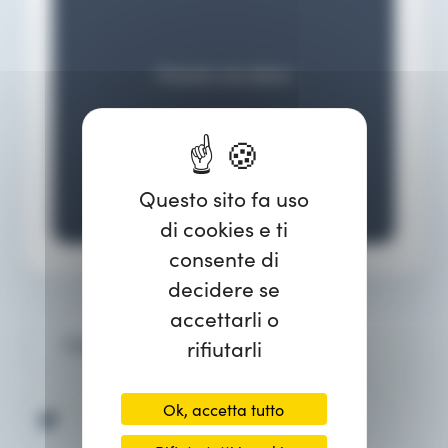
Prenoto una demo
Questo sito fa uso
di cookies e ti
consente di
decidere se
accettarli o
Copia il link
rifiutarli
Ok, accetta tutto