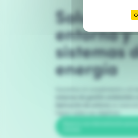
Solución 
O
entorno y
sistemas 
energía
Garantice el cumplimiento y el r
sistemas de gestión ambiental y
Aplicación de entorno
es esencia
lograr todos sus objetivos.
Reserva una demostración perso
minutos