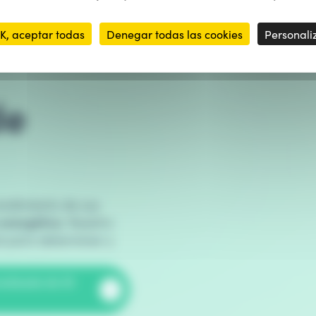
para su
K, aceptar todas
Denegar todas las cookies
Personali
de
endimiento de sus
 energética
. Nuestro
l para determinar y
nalizada de 30